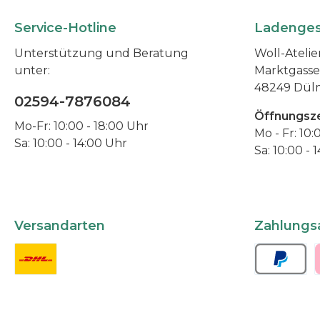
Technik, erhält das Garn eine
unvergleichbare Extravaganz. Jeder
Service-Hotline
Ladenges
Strang wird liebevoll von Hand
gefärbt. Und das sieht und fühlt man
Unterstützung und Beratung
Woll-Atelier
auch beim Verarbeiten.Nicht nur für
unter:
Marktgasse
Socken, auch für Pullover, Jacken,
48249 Dül
Mützen, Schals, Stirnbänder,
02594-7876084
Tücher.....aller bestens geeignet.
Lassen Sie sich verzaubern von dem
Öffnungsze
Mo-Fr: 10:00 - 18:00 Uhr
Farbspiel, der Haptik und der
Mo - Fr: 10:
Leidenschaft die in jedem Strang
Sa: 10:00 - 14:00 Uhr
Sa: 10:00 - 
steckt.Zusammensetzung:100 %
PoolworthLauflänge:365 m / 100
gMaschenprobe:27 bis 36 M / 10
cmVerbrauch:für Socken wird ein
Strang benötigt. Für größere Teile
entscheidet das die
Versandarten
Zahlungs
Verarbeitungsart. Sprechen Sie uns
gerne an.Pflege:30 Grad
Wollwaschgang mit einem
Waschmittel für Wolle und Seide,
liegend trocknen