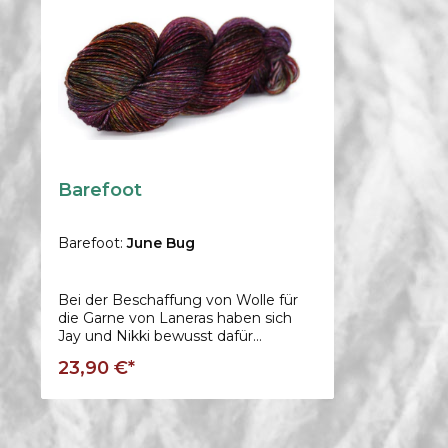
Barefoot
Barefoot:
June Bug
Bei der Beschaffung von Wolle für
die Garne von Laneras haben sich
Jay und Nikki bewusst dafür
entschieden, nur natürliche
23,90 €*
Materialien zu verwenden, die
ethisch und nachhaltig aus den
malerischen Landschaften Uruguays
stammen. Um die Garne zu 100 %
aus Wolle zu erhalten, haben wir