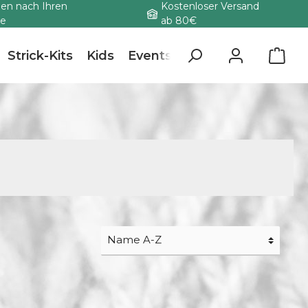
gen nach Ihren
Kostenloser Versand
be
ab 80€
Strick-Kits
Kids
Events
Kurse
Modelle
BellaLana
Filzwolle