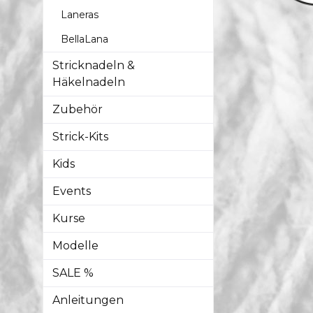
Laneras
BellaLana
Stricknadeln &
Häkelnadeln
La 
Zubehör
Zusam
Strick-Kits
Maulb
Laufl
Kids
Nadels
Masch
Events
Kurse
Modelle
SALE %
Anleitungen