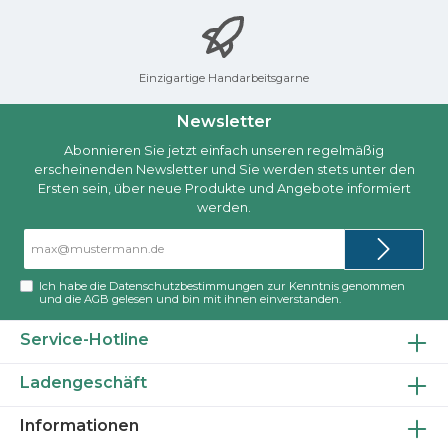
Einzigartige Handarbeitsgarne
Newsletter
Abonnieren Sie jetzt einfach unseren regelmäßig
erscheinenden Newsletter und Sie werden stets unter den
Ersten sein, über neue Produkte und Angebote informiert
werden.
E-
Mail-
Adresse*
Ich habe die
Datenschutzbestimmungen
zur Kenntnis genommen
und die
AGB
gelesen und bin mit ihnen einverstanden.
Service-Hotline
Ladengeschäft
Informationen