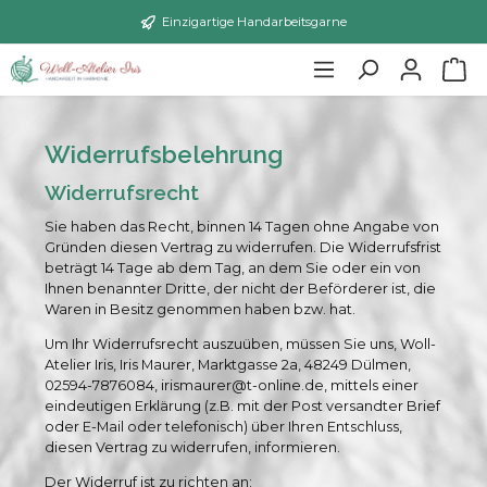
Einzigartige Handarbeitsgarne
Widerrufsbelehrung
Widerrufsrecht
Sie haben das Recht, binnen 14 Tagen ohne Angabe von
Gründen diesen Vertrag zu widerrufen. Die Widerrufsfrist
beträgt 14 Tage ab dem Tag, an dem Sie oder ein von
Ihnen benannter Dritte, der nicht der Beförderer ist, die
Waren in Besitz genommen haben bzw. hat.
Um Ihr Widerrufsrecht auszuüben, müssen Sie uns, Woll-
Atelier Iris, Iris Maurer, Marktgasse 2a, 48249 Dülmen,
02594-7876084, irismaurer@t-online.de, mittels einer
eindeutigen Erklärung (z.B. mit der Post versandter Brief
oder E-Mail oder telefonisch) über Ihren Entschluss,
diesen Vertrag zu widerrufen, informieren.
Der Widerruf ist zu richten an: