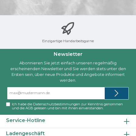
Einzigartige Handarbeitsgarne
Newsletter
Abonnieren Sie jetzt einfach unseren regelmäßig
erscheinenden Newsletter und Sie werden stets unter den
Ersten sein, über neue Produkte und Angebote informiert
werden.
E-
Mail-
Adresse*
Ich habe die
Datenschutzbestimmungen
zur Kenntnis genommen
und die
AGB
gelesen und bin mit ihnen einverstanden.
Service-Hotline
Ladengeschäft