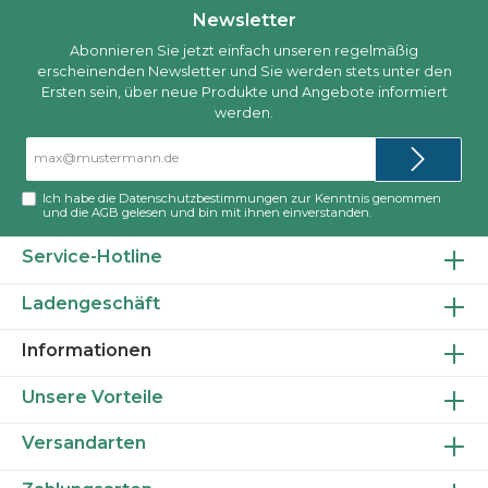
Newsletter
Abonnieren Sie jetzt einfach unseren regelmäßig
erscheinenden Newsletter und Sie werden stets unter den
Ersten sein, über neue Produkte und Angebote informiert
werden.
E-
Mail-
Adresse*
Ich habe die
Datenschutzbestimmungen
zur Kenntnis genommen
und die
AGB
gelesen und bin mit ihnen einverstanden.
Service-Hotline
Ladengeschäft
Informationen
Unsere Vorteile
Versandarten